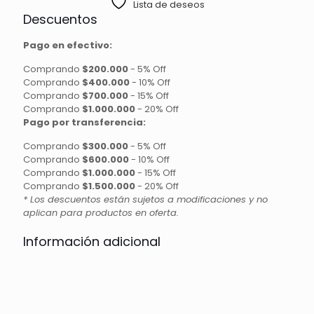
Lista de deseos
ACRILICO
Descuentos
250ML
cantidad
Pago en efectivo:
Comprando
$200.000
-
5% Off
Comprando
$400.000
-
10% Off
Comprando
$700.000
-
15% Off
Comprando
$1.000.000
-
20% Off
Pago por transferencia:
Comprando
$300.000
-
5% Off
Comprando
$600.000
-
10% Off
Comprando
$1.000.000
-
15% Off
Comprando
$1.500.000
-
20% Off
* Los descuentos están sujetos a modificaciones y no
aplican para productos en oferta.
Información adicional