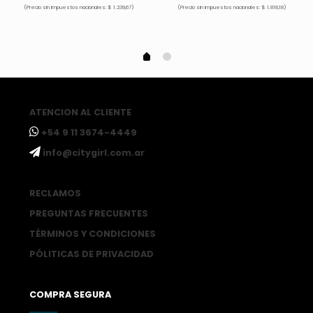
(Precio sin impuestos nacionales: $ 1.239,67)
(Precio sin impuestos nacionales: $ 1.818,18)
ATENCION AL CLIENTE
ㅤ+54 9 11 3674-4449
ㅤinfo@citygirl.com.ar
RECLAMOS
PREGUNTAS FRECUENTES
TÉRMINOS Y CONDICIONES
PÓLITICAS DE PRIVACIDAD
COMPRA SEGURA