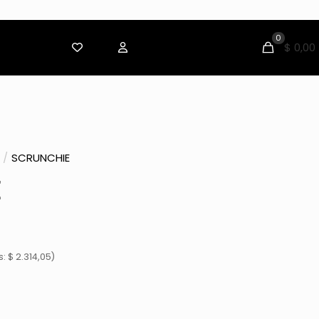
0
$ 0,00
/
SCRUNCHIE
E
 $ 2.314,05)