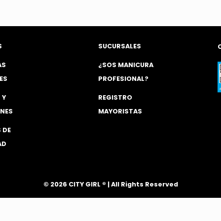
original
ac
era:
es:
$ 2.500,00.
$ 1
S
SUCURSALES
AS
¿SOS MANICURA
ES
PROFESIONAL?
 Y
REGISTRO
NES
MAYORISTAS
 DE
AD
®
© 2026 CITY GIRL
| All Rights Reserved