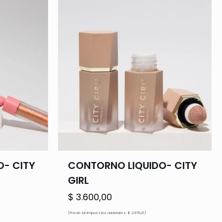
O- CITY
CONTORNO LIQUIDO- CITY
GIRL
$
3.600,00
ecio
(Precio sin impuestos nacionales: $ 2.975,21)