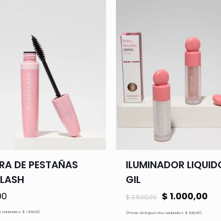
A DE PESTAÑAS
ILUMINADOR LIQUID
LASH
GIL
El
El
00
$
1.000,00
$
2.500,00
precio
pr
 nacionales: $ 1.818,18)
(Precio sin impuestos nacionales: $ 826,45)