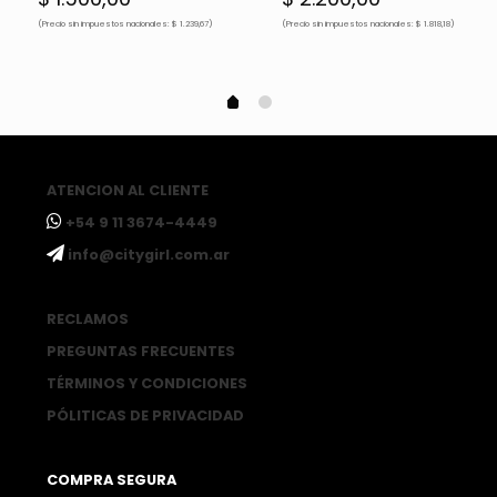
(Precio sin impuestos nacionales: $ 1.239,67)
(Precio sin impuestos nacionales: $ 1.818,18)
ATENCION AL CLIENTE
ㅤ+54 9 11 3674-4449
ㅤinfo@citygirl.com.ar
RECLAMOS
PREGUNTAS FRECUENTES
TÉRMINOS Y CONDICIONES
PÓLITICAS DE PRIVACIDAD
COMPRA SEGURA