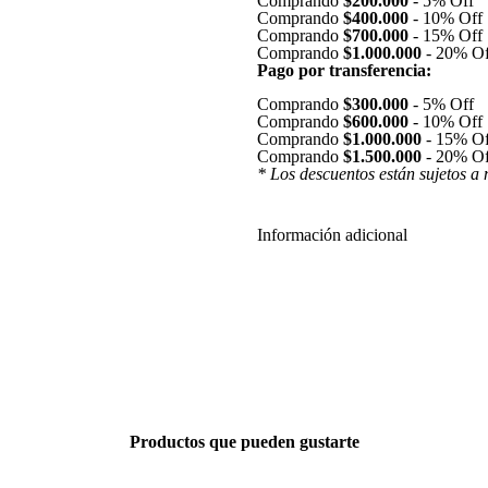
Comprando
$200.000
-
5% Off
Comprando
$400.000
-
10% Off
Comprando
$700.000
-
15% Off
Comprando
$1.000.000
-
20% Of
Pago por transferencia:
Comprando
$300.000
-
5% Off
Comprando
$600.000
-
10% Off
Comprando
$1.000.000
-
15% Of
Comprando
$1.500.000
-
20% Of
* Los descuentos están sujetos a 
Información adicional
Productos que pueden gustarte