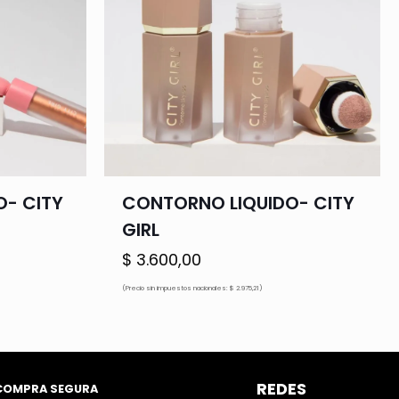
O- CITY
CONTORNO LIQUIDO- CITY
GIRL
$
3.600,00
ecio
(Precio sin impuestos nacionales: $ 2.975,21)
tual
.000,00.
REDES
COMPRA SEGURA