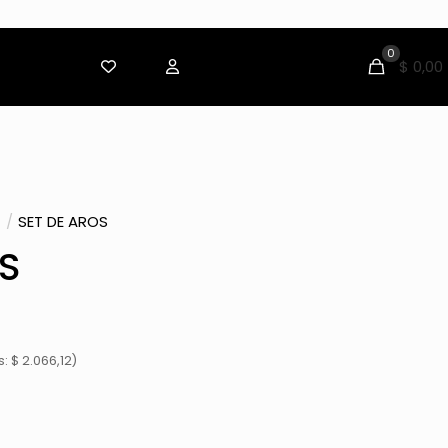
0
$ 0,00
/
SET DE AROS
S
 $ 2.066,12)