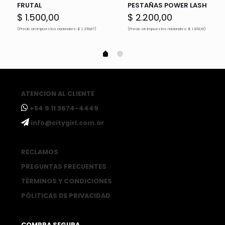
FRUTAL
PESTAÑAS POWER LASH
$
1.500,00
$
2.200,00
(Precio sin impuestos nacionales: $ 1.239,67)
(Precio sin impuestos nacionales: $ 1.818,18)
ATENCION AL CLIENTE
ㅤ+54 9 11 3674-4449
ㅤinfo@citygirl.com.ar
RECLAMOS
PREGUNTAS FRECUENTES
TÉRMINOS Y CONDICIONES
PÓLITICAS DE PRIVACIDAD
COMPRA SEGURA