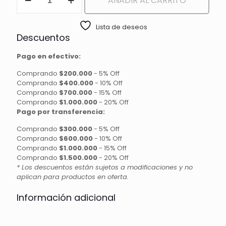
AÑADIR AL CARRITO
DE
AROS
Y
Lista de deseos
COLLAR
Descuentos
cantidad
Pago en efectivo:
Comprando
$200.000
-
5% Off
Comprando
$400.000
-
10% Off
Comprando
$700.000
-
15% Off
Comprando
$1.000.000
-
20% Off
Pago por transferencia:
Comprando
$300.000
-
5% Off
Comprando
$600.000
-
10% Off
Comprando
$1.000.000
-
15% Off
Comprando
$1.500.000
-
20% Off
* Los descuentos están sujetos a modificaciones y no
aplican para productos en oferta.
Información adicional