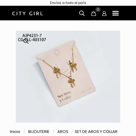
Envíos a todo el país
0
Inicio
/
BIJOUTERIE
/
AROS
/
SET DE AROS Y COLLAR