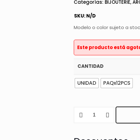
Categorías:
BIJOUTERIE
,
AR
SKU:
N/D
Modelo o color sujeto a sto
Este producto está agot
CANTIDAD
UNIDAD
PAQx12PCS
SET
DE
AROS
cantidad