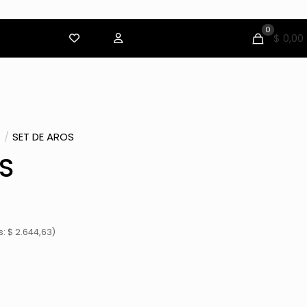
0
$ 0,00
/
SET DE AROS
S
: $ 2.644,63)