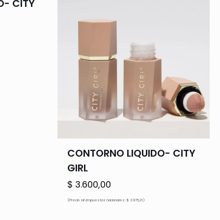
O- CITY
ecio
tual
.000,00.
CONTORNO LIQUIDO- CITY
GIRL
$
3.600,00
(Precio sin impuestos nacionales: $ 2.975,21)