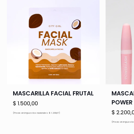
MASCARILLA FACIAL FRUTAL
MASCAR
POWER 
$
1.500,00
$
2.200,
(Precio sin impuestos nacionales: $ 1.239,67)
(Precio sin impuestos