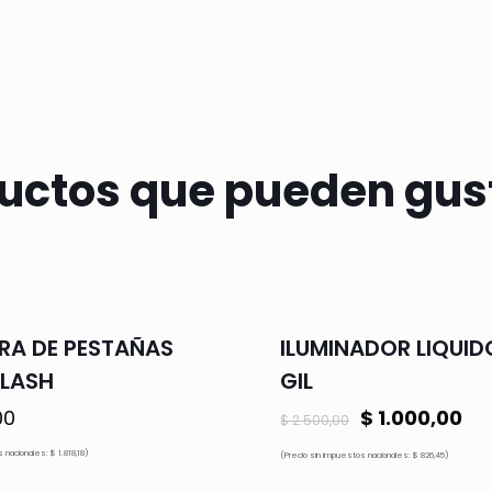
uctos que pueden gus
A DE PESTAÑAS
ILUMINADOR LIQUID
LASH
GIL
El
El
00
$
1.000,00
$
2.500,00
precio
pr
 nacionales: $ 1.818,18)
(Precio sin impuestos nacionales: $ 826,45)
original
ac