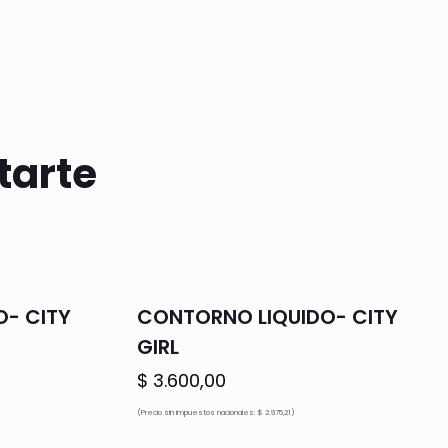
tarte
O- CITY
CONTORNO LIQUIDO- CITY
GIRL
$
3.600,00
ecio
(Precio sin impuestos nacionales: $ 2.975,21)
tual