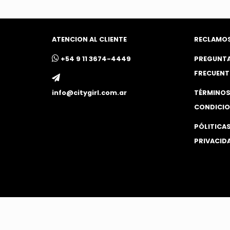
ATENCION AL CLIENTE
RECLAMO
ㅤ+54 9 11 3674-4449
PREGUNT
FRECUENT
info@citygirl.com.ar
TÉRMINOS
CONDICIO
PÓLITICAS
PRIVACID