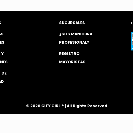
era:
es:
$ 2.500,00.
$ 1
S
SUCURSALES
AS
¿SOS MANICURA
ES
PROFESIONAL?
 Y
REGISTRO
NES
MAYORISTAS
 DE
AD
®
© 2026 CITY GIRL
| All Rights Reserved