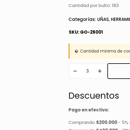
Cantidad por bulto: 183
Categorías:
UÑAS
,
HERRAMI
SKU:
GO-26001
Cantidad mínima de co
SET
ESPONJAS
+
PINCEL
Descuentos
PARA
AGARRAR
Pago en efectivo:
cantidad
Comprando
$200.000
-
5% 