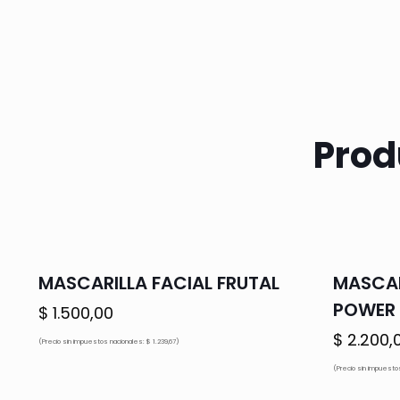
Prod
MASCARILLA FACIAL FRUTAL
MASCAR
POWER 
$
1.500,00
$
2.200,
(Precio sin impuestos nacionales: $ 1.239,67)
(Precio sin impuestos