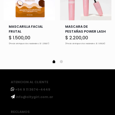
MASCARILLA FACIAL
MASCARA DE
FRUTAL
PESTAÑAS POWER LASH
$
1.500,00
$
2.200,00
(Precio sin impuestos nacionales: $ 1.239,67)
(Precio sin impuestos nacionales: $ 1.818,18)
ATENCION AL CLIENTE
ㅤ+54 9 11 3674-4449
ㅤinfo@citygirl.com.ar
RECLAMOS