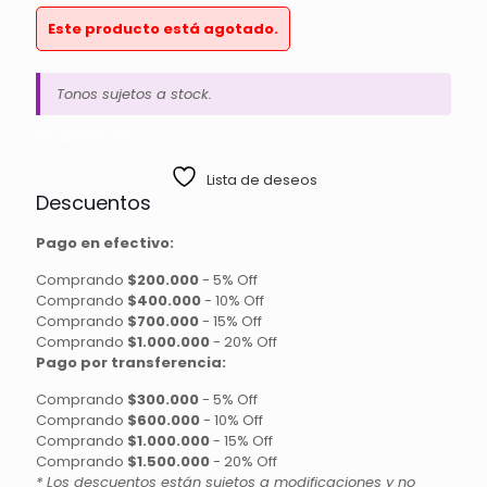
Este producto está agotado.
Tonos sujetos a stock.
Sin existencias
Lista de deseos
Descuentos
Pago en efectivo:
Comprando
$200.000
-
5% Off
Comprando
$400.000
-
10% Off
Comprando
$700.000
-
15% Off
Comprando
$1.000.000
-
20% Off
Pago por transferencia:
Comprando
$300.000
-
5% Off
Comprando
$600.000
-
10% Off
Comprando
$1.000.000
-
15% Off
Comprando
$1.500.000
-
20% Off
* Los descuentos están sujetos a modificaciones y no