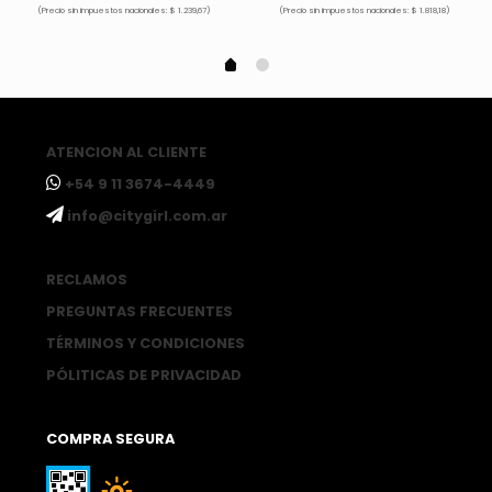
(Precio sin impuestos nacionales: $ 1.239,67)
(Precio sin impuestos nacionales: $ 1.818,18)
ATENCION AL CLIENTE
ㅤ+54 9 11 3674-4449
ㅤinfo@citygirl.com.ar
RECLAMOS
PREGUNTAS FRECUENTES
TÉRMINOS Y CONDICIONES
PÓLITICAS DE PRIVACIDAD
COMPRA SEGURA