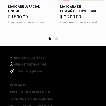
MASCARILLA FACIAL
MASCARA DE
FRUTAL
PESTAÑAS POWER LASH
$
1.500,00
$
2.200,00
(Precio sin impuestos nacionales: $ 1.239,67)
(Precio sin impuestos nacionales: $ 1.818,18)
ATENCION AL CLIENTE
ㅤ+54 9 11 3674-4449
ㅤinfo@citygirl.com.ar
RECLAMOS
PREGUNTAS FRECUENTES
TÉRMINOS Y CONDICIONES
PÓLITICAS DE PRIVACIDAD