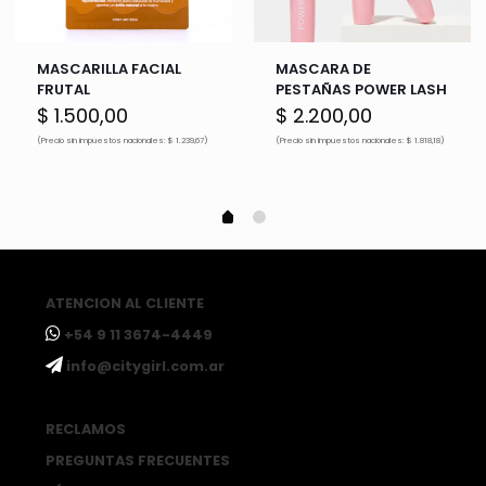
MASCARILLA FACIAL
MASCARA DE
FRUTAL
PESTAÑAS POWER LASH
$
1.500,00
$
2.200,00
(Precio sin impuestos nacionales: $ 1.239,67)
(Precio sin impuestos nacionales: $ 1.818,18)
ATENCION AL CLIENTE
ㅤ+54 9 11 3674-4449
ㅤinfo@citygirl.com.ar
RECLAMOS
PREGUNTAS FRECUENTES