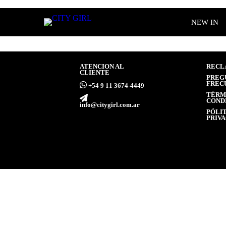
NEW IN
ATENCION AL
RECL
CLIENTE
PREG
FREC
ㅤ+54 9 11 3674-4449
TÉRM
COND
info@citygirl.com.ar
PÓLIT
PRIV