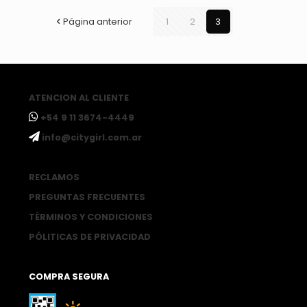
Página anterior
1
2
3
ATENCION AL CLIENTE
ㅤ+54 9 11 3674-4449
ㅤinfo@citygirl.com.ar
RECLAMOS
PREGUNTAS FRECUENTES
TÉRMINOS Y CONDICIONES
PÓLITICAS DE PRIVACIDAD
COMPRA SEGURA